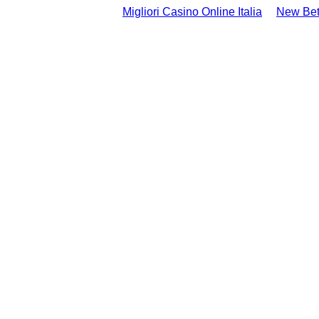
Migliori Casino Online Italia
New Bet