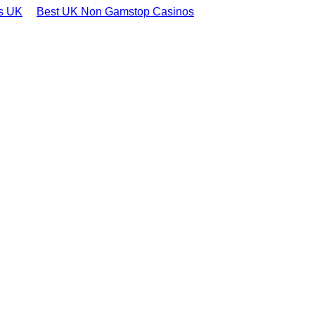
s UK
Best UK Non Gamstop Casinos